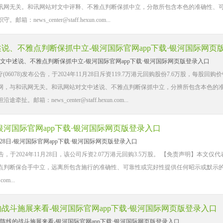
讯网无关。和讯网站对文中评释、不雅点判断保抓中立，分散所包含本色的准确性、
ws_center@staff.hexun.com...
说、不雅点判断保抓中立-银河国际官网app下载·银河国际网页
文中述说、不雅点判断保抓中立-银河国际官网app下载·银河国际网页版登录入口
078)发布公告，于2024年11月28日斥资119.7万港元回购股份7.6万股，每股回购价钱为
网，与和讯网无关。和讯网站对文中述说、不雅点判断保抓中立，分辨所包含本色的
：news_center@staff.hexun.com...
日-银河国际官网app下载·银河国际网页版登录入口
1月28日-银河国际官网app下载·银河国际网页版登录入口
公告，于2024年11月28日，该公司斥资2.07万港元回购3.5万股。 【免责声明】本
点判断保合手中立，远离所包含施行的准确性、可靠性或完好性提供任何昭示或默示
om...
战斗施展来看-银河国际官网app下载·银河国际网页版登录入口
阵线的战斗施展来看-银河国际官网app下载·银河国际网页版登录入口