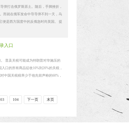
国导弹打击俄罗斯原土。随后，手脚挫折，
弹。而就在俄军发命中导导弹不到一天，乌
它便是西方国度中的反俄急时尚英国。 提
登录入口
。 普及关税可能成为特朗普对华施压的
口的所有商品征收10%到20%的关税，
到对中国关税税率少于他先前声称的60%，
103
104
下一页
末页