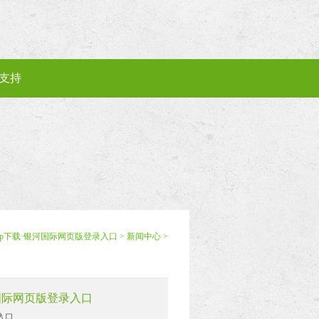
支持
pp下载·银河国际网页版登录入口
>
新闻中心
>
国际网页版登录入口
入口