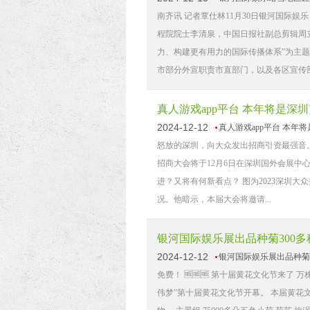
南齐讯 记者覃仕林11月30日银河国际
程院院士李清泉，中国日报社副总剪辑周
力、构建更有用力的国际传播体系”为主
市部分外宣职责市直部门，以及各区宣传部门
真人游戏app平台 本年将是深
2024-12-12
真人游戏app平台 本年
怒放的深圳，向大众发出招商引资最强音。记
招商大会将于12月6日在深圳国外会展
进？又将有何新看点？ 图为2023深圳大
况。他暗示，本届大会将邀请...
银河国际娱乐展出品种菊300多
2024-12-12
银河国际娱乐展出品种菊3
免费！ 🆓🆓🆓 第十届黄花文化节来了 
伟梦”第十届黄花文化节开幕。 本届黄花