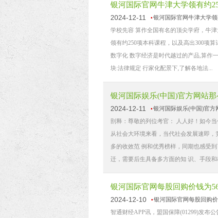
银河国际官网牛津大学领有约25
2024-12-11
银河国际官网牛津大学领有
学校先容 算作全国有名的顶尖学府，牛
领有约250项本科课程，以及高出300
数字化 数字经济是时代越过的产品,算作
块:法律规定 行家化配景下,了解各地法...
银河国际娱乐(中国)官方网站那
2024-12-11
银河国际娱乐(中国)官方
剖释：尊敬的列位考官： 人人好！如今当
从社会大环境来看，当代社会发展速即，
多的收效范 例和优秀榜样，同期也感受
迁，需要后生具备多方面的知 识、手段和教授
银河国际官网每股回购价钱为56.
2024-12-10
银河国际官网每股回购价钱为
智通财经APP讯，盟国保障(01299)发布公