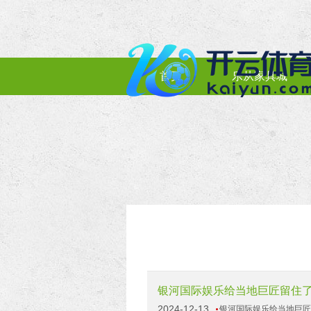
首页
乐从家具城
银河国际娱乐给当地巨匠留住了
2024-12-13
银河国际娱乐给当地巨匠