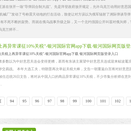
正派在张开一场“导弹回合制大战”。先是拜登政府放开规定，允许乌克兰动用好意思
边机械厂”发动了号称震天动地的打击活动，致使让对方误以为俄军辐射了洲际弹谈导
大有不死不断的架势。而就在俄乌战事升级之际，又一个北约强国公开叫嚣对俄兴师，
兰猝不...
上再异常课征10%关税”-银河国际官网app下载·银河国际网页版
的关税上再异常课征10%关税”-银河国际官网app下载·银河国际网页版登录入口
者多数以为中好意思关连会变得更糟，甚而有东谈主展望中好意思关连或迎来鲸波鼍浪
交易战。 本年大选工夫，特朗普再次举起关税大棒，文告一朝重返白宫将对好意思国入
位候任总统26日文告，将对从中国入口的商品异常课征10%关税，不少市集分析师在意
.
页
94
95
96
97
98
99
100
101
102