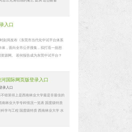
上构造出充满动感的菊艺 旋涡 造型醒蓄
登录入口
学时刻局发布《东莞市当代化中试平台体系
本体，面向全市公开搜集，拟打造一批想
资源网。 若何报告成为东莞中试平台？
银河国际网页版登录入口
登录入口
科不错算得上是西南林业大学最是非最佳的
西南林业大学专科情况一览表 国度级特质
柴科学与工程 国度级特质 西南林业大学 水