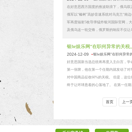
在好意思西方国度的推波助浪下，俄乌双
俄军以“榛树”高妙音速系统对乌克兰“南
军再度辐射5枚导弹猛炸银河国际官网，
及俄乌这一轮交锋，俄罗斯的响应不仅让乌克
银he娱乐网“在职何异常的关税
2024-12-09
银he娱乐网“在职何异常
好意思国新当选总统将再度入主白宫，学
第一张牌，他在第一个任期内就发动了对华
对中国商品征收60%的关税。 但是，这
终于让环球悬着的心落地了。 在第一任期..
首页
上一