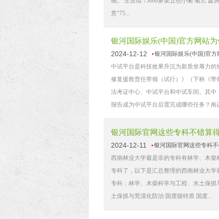
物。 主景组 75000多朵五色小菊 菊艺
意“75...
银河国际娱乐(中国)官方网站为
2024-12-12
银河国际娱乐(中国)官方
中试平台是科技效果升沉为新质坐蓐力的
修复援救责任带领（试行）》（下称《带
法考证中心、中试平台和中试车间。其中
报告成为中试平台后需完成哪些任务？南边+
银河国际官网这些专科不错算得
2024-12-11
银河国际官网这些专科不
西南林业大学最是非的专科有林学、木柴
专科了，以下是汇总整理的西南林业大学
专科：林学、木柴科学与工程、水土保抓与荒
土保抓与荒漠化防治 国度级特质 国度...