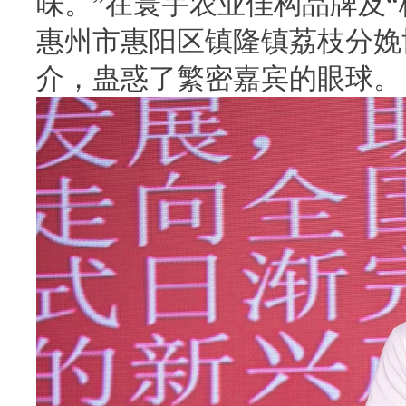
味。”在寰宇农业佳构品牌及
惠州市惠阳区镇隆镇荔枝分娩
介，蛊惑了繁密嘉宾的眼球。