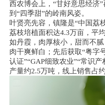
西农博会上，“甘好意思经济
到“四季甜”的岭南风姿。
叶贤亮先容，镇隆是“中国荔
荔枝培植面积达4.3万亩，平
如丹霞，肉厚核小，甜而不腻
肉干爽鲜白；先后获取“粤字号
认证”“GAP细致农业”“常识
产量约2.5万吨，线上销售占约