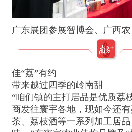
广东展团参展智博会、广西农
佳“荔”有约
带来越过四季的岭南甜
“咱们镇的主打居品是优质荔
商发往寰宇各地，现如今还有
茶、荔枝酒等一系列加工居品