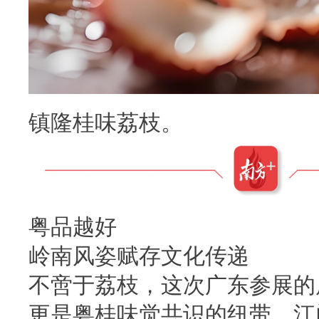
镇隆桂味荔枝。
粤品越好
岭南风姿赋存文化传递
不啻于荔枝，这次广东参展的
更是粤桂味觉共识的纽带。江