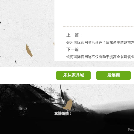
上一篇：
银河国际官网灵活形色了后东谈主超越前东
下一篇：
银河国际官网这不仅有助于提高全省建筑业
乐从家具城
发展商
友情链接：
Pow