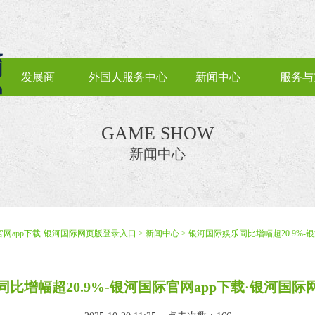
发展商
外国人服务中心
新闻中心
服务与
GAME SHOW
新闻中心
网app下载·银河国际网页版登录入口
>
新闻中心
> 银河国际娱乐同比增幅超20.9%
比增幅超20.9%-银河国际官网app下载·银河国