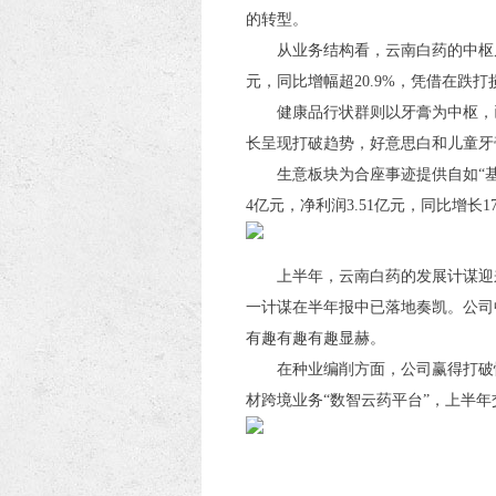
的转型。
从业务结构看，云南白药的中枢居品矩
元，同比增幅超20.9%，凭借在
健康品行状群则以牙膏为中枢，已毕
长呈现打破趋势，好意思白和儿童牙膏
生意板块为合座事迹提供自如“基本
4亿元，净利润3.51亿元，同比增长17
上半年，云南白药的发展计谋迎来
一计谋在半年报中已落地奏凯。公司中
有趣有趣有趣显赫。
在种业编削方面，公司赢得打破性
材跨境业务“数智云药平台”，上半年