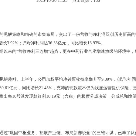
2025-10-20 11:25 点击次数：166
的见解策略和精确的市集布局，交出了一份营收与净利润双创历史新高的
长3.92%；归母净利润达36.33亿元，同比增长13.93%。
期以来的“营收净利三连增”趋势，更在中药行业合座增速放缓的环境中，
质料。上半年，公司加权平均净钞票收益率攀升至9.09%，创近8年
9.61亿元，同比增长21.45%，充沛的现款流不仅为浅显运营提供保险
10股派发现款红利10.19元（含税）的极度分成决策，分成总和瞻望达
过“巩固中枢业务、拓展产业链、布局新赛说念”的三维计谋，已毕了从