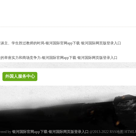
谈主、学生胜过教师的时局-银河国际官网app下载·银河国际网页版登录入口
的举座实力和商场竞争力-银河国际官网app下载·银河国际网页版登录入口
外国人服务中心
ered by
银河国际官网app下载·银河国际网页版登录入口
@2013-2022
RSS地图
HTM