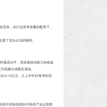
收货单。在行业竞争加重的配景下，
彰显了龙头企业的韧性。
同时最高水平，意味着鼓动权力的收益
，更为高额分成奠定基础。
18.18亿元，占上半年归母净利润
传统中药制造商向中医药产业运营商