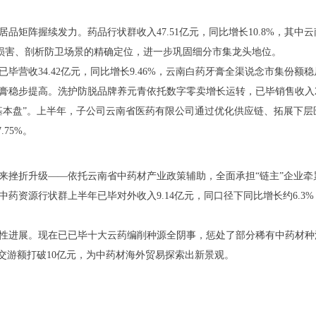
阵握续发力。药品行状群收入47.51亿元，同比增长10.8%，其中云南
跌打损害、剖析防卫场景的精确定位，进一步巩固细分市集龙头地位。
营收34.42亿元，同比增长9.46%，云南白药牙膏全渠说念市集份额
稳步提高。洗护防脱品牌养元青依托数字零卖增长运转，已毕销售收入2.
盘”。上半年，子公司云南省医药有限公司通过优化供应链、拓展下层医疗
.75%。
挫折升级——依托云南省中药材产业政策辅助，全面承担“链主”企业牵
药资源行状群上半年已毕对外收入9.14亿元，同口径下同比增长约6.3
进展。现在已已毕十大云药编削种源全阴事，惩处了部分稀有中药材种
交游额打破10亿元，为中药材海外贸易探索出新景观。