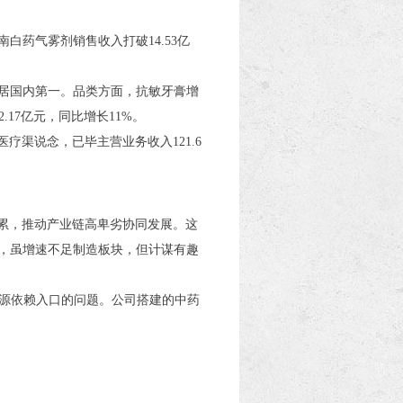
白药气雾剂销售收入打破14.53亿
稳居国内第一。品类方面，抗敏牙膏增
17亿元，同比增长11%。
渠说念，已毕主营业务收入121.6
累，推动产业链高卑劣协同发展。这
%，虽增速不足制造板块，但计谋有趣
源依赖入口的问题。公司搭建的中药