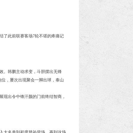
了此前联赛客场7轮不堪的疼痛记
效。韩鹏主动求变，斗胆摆出无锋
跑位，屡次出现聚会一脚出球，泰山
展现出令中锋汗颜的门前终结智商，
入大名单到初度替补登场，再到这场