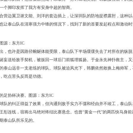
一个脚印发挥了我方有安身中超的智商。
营边翼卫谢文能、刘洋的套边插上，让深圳队的防地捉襟露肘，这种以
也让泰山队在清寒强力中锋的情况下，找到了新的首要发起程点和激动时
图源：东方IC
，也许是因路径蜿蜒体能受限，泰山队下半场缓缓失去了对所在的纵脱
诞妄送给敌手契机，被扳回一球后门前狐埋狐扬。于金永先神扑救主，又
的泰山远非一支老练的球队。球队被迫风光下，韩鹏依然敢换上梅帅军，
，吃点苦头反而是功德。
年的足协杯决赛。图源：东方IC
队的纠正得益了效果，但沟通到敌手实力不彊和经由并不竣工，泰山队
、王彤连线，宿将出马绝对终结比赛悬念。也曾“黄金一代”的两匹快马身
期泰山队所乐见的。