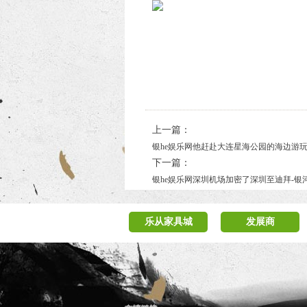
上一篇：
银he娱乐网他赶赴大连星海公园的海边游玩
下一篇：
银he娱乐网深圳机场加密了深圳至迪拜-银
乐从家具城
发展商