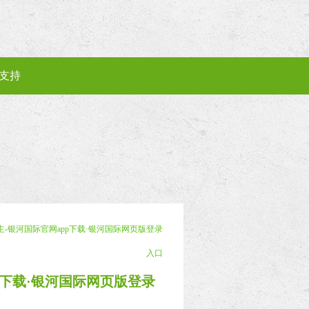
支持
主-银河国际官网app下载·银河国际网页版登录
入口
p下载·银河国际网页版登录