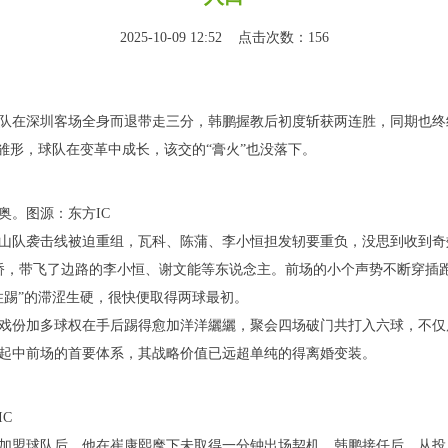
2025-10-09 12:52 点击次数：156
在深圳客场全身而退带走三分，韩鹏握教后初度斩获两连胜，同期也终结
雏形，球队在变革中成长，该交的“膏火”也没落下。
奥。图源：东方IC
队袭击线被迫重组，瓦科、陈蒲、李小恒担发轫要重负，没思到收到奇
桥，带飞了边路的李小恒、谢文能等东说念主。前场的小个声势不断穿插
住踢”的滞涩生硬，很快便取得两球最初。
份加多球权在手后踢得愈加洋洋纚纚，聚会四场破门共打入六球，不仅
起中前场的首要体系，其战略价值已远超单纯的得离婚变装。
C
盟球队后，他在崔康熙麾下未取得一分钟出场契机。韩鹏接任后，从投