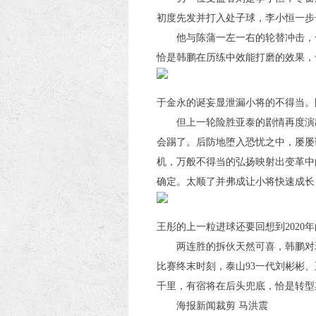
初度先发并打入处子球，李小恒一步
他与陈蒲一左一右的轮替冲击，合
恰是韩鹏在历练中效能打磨的效果，
于金永的诞妄显泄漏小将的不得当。
但上一轮险胜亚泰的剧情再度演出
会踢了。后防地堕入恐忧之中，屡屡
机，万般不得当的弘扬映射出变革中
确定。太顺了并弗成让小将快速成长
王彤的上一粒进球还要回想到2020
两连胜的拆伙天然可喜，韩鹏对球
比赛终末时刻，泰山93一代刘彬彬
千里，有宿将在后头兜底，恰是转型
海报新闻裁剪 马洪震