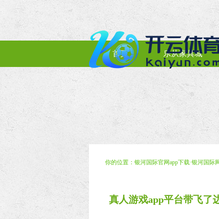
首页
乐从家具城
你的位置：
银河国际官网app下载·银河国
真人游戏app平台带飞了