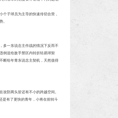
小个子球员为主导的快速传切合营，
势。
，多一东说念主作战的情况下反而不
违例送给敌手禁区内转折轻易球契
不断给年青东说念主契机，天然值得
在攻防两头皆还有不小的跨越空间。
前还是有了更快的青年，小将在前转斗