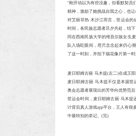
“刚开动以为有些没趣，但看默契员
精神，激励了她挑战自我之心，也让
对艾丽菲热·木沙江而言，世运会的
时间，各民族志愿者旦夕共处，结下了
同在西南民族大学的维吾尔族女生麦
队入场眨眼间，咫尺念念起来仍心潮
了这一时刻，并拍下烟花像片第一时
麦日耶姆古丽·马木提(左二)在成王
麦日耶姆古丽·马木提不仅是本届世
奥会志愿者展现出的芳华向优势范后
世运会时间，麦日耶姆古丽·马木提
计背后真人游戏app平台，王人有
中最特别的牵记。(完)