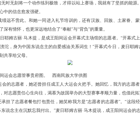
们无时无刻将一个动作练到极致，才得以站上赛场，我就有了坚抓的能源。
心中的信念愈发强硬。
成绩远不啻此。和她一同进入礼节培训的，还有汉族、回族、土家眷、
深有情怀，也更深远地结合了“奉献”与“背负”的重量。
日耶姆古丽·马木提，是成王阳间运会开幕式主场馆的志愿者。“开幕式
滂沱，身为中国东说念主的自爱感油关系词生！”开幕式今日，麦日耶姆
刻共享给父母。
阳间运会志愿管事贵府图。 西南民族大学供图
运会的志愿者，她还曾担任成王人大运会火把手。她回忆，我方的志愿
，对志愿责任心生向往，渴慕为故国举办的大型赛事孝顺力量，也借此拓
还承担了志愿者餐包打包责任，她笑称我方是“志愿者的志愿者”。“这段
很多东说念主在沉默忘我付出。”麦日耶姆古丽·马木提说，成王阳间运会的