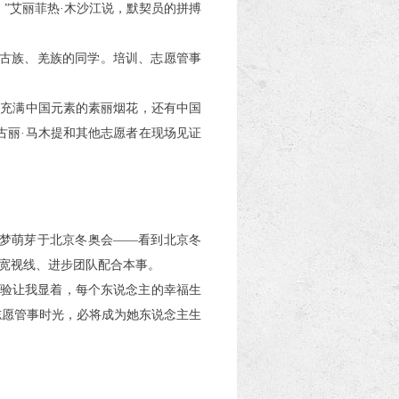
”艾丽菲热·木沙江说，默契员的拼搏
蒙古族、羌族的同学。培训、志愿管事
上充满中国元素的素丽烟花，还有中国
古丽·马木提和其他志愿者在现场见证
者梦萌芽于北京冬奥会——看到北京冬
宽视线、进步团队配合本事。
经验让我显着，每个东说念主的幸福生
志愿管事时光，必将成为她东说念主生