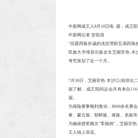
中新网成王人8月10日电 题：成
中新网记者 贺劭清
“但愿用最赤诚的浅笑理财五湖四海
民族大学维吾尔族女生艾丽菲热·木
考究策划了近一个月。
7月30日，艾丽菲热·木沙江(前排
据了解，成王阳间运会共有来自11
届。
为保险赛事顺利激动，8600余名
眷、蒙古族、朝鲜族、傣族、羌族等
为确保授奖顺次“零颠倒”，艾丽菲
王人锦上添花。