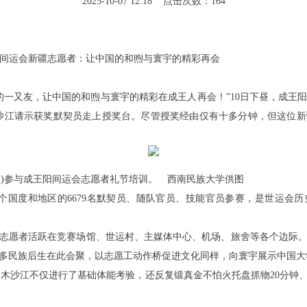
2025-10-07 12:18 点击次数：164
王阳间运会新疆志愿者：让中国的和煦与寰宇的精彩再会
的一又友，让中国的和煦与寰宇的精彩在成王人再会！”10日下昼，成王
沙江请示获奖默契员走上授奖台。尽管授奖经由仅有十多分钟，但这位
右二)参与成王阳间运会志愿者礼节培训。 西南民族大学供图
6个国度和地区的6679名默契员、随队官员、技能官员参赛，是世运会
赛会志愿者活跃在竞赛场馆、世运村、主媒体中心、机场、旅舍等各个边际
多民族后生在此会聚，以志愿工动作桥促进文化同样，向寰宇展示中国大
热·木沙江不仅进行了基础体能考验，还反复锻真金不怕火托盘抓物20分钟