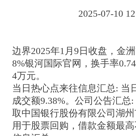
2025-07-10
边界2025年1月9日收盘，金洲管谈
8%银河国际官网，换手率0.74%
4万元。
当日热心点来往信息汇总: 当日
成交额9.38%。公司公告汇
取中国银行股份有限公司湖州
用于股票回购，借款金额最高不