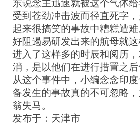
东说念主迅速就被这个气体给
受到苍劲冲击波而径直死字，
起来很搞笑的事故中糟糕遭难
好阻遏易研发出来的航母就这
进入了这样多的时辰和阅历，
消，是以他们在进行措置之后
从这个事件中，小编念念印度
备发生的事故真的不可忽略，
翁失马。
发布于：天津市