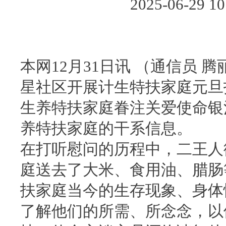
2025-06-29
本网12月31日讯 （通信员 
星社区开展计生特扶家庭元旦
生养特扶家庭眷注关爱使命银
养特扶家庭的干系信息。
在打听慰问的历程中，二王人
庭送去了大米、食用油、腊肠
扶家庭当今的生存现象、身体
了解他们的所需、所念念，以