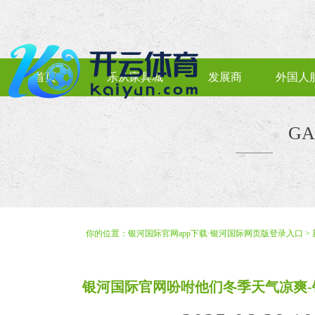
首页
乐从家具城
发展商
外国人
GA
你的位置：
银河国际官网app下载·银河国际网页版登录入口
>
银河国际官网吩咐他们冬季天气凉爽-