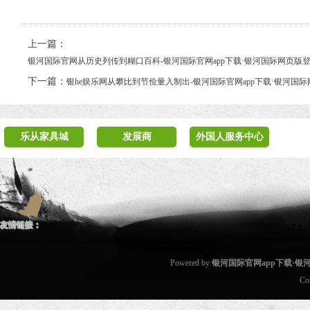
上一篇：
银河国际官网从历史列传到糊口百科-银河国际官网app下载·银河国际网页版
下一篇：
银he娱乐网从攀比到节俭量入制出-银河国际官网app下载·银河国
乐从家具城
发展商
外国人服务中心
友情链接：
Powered by
银河国际官网app下载·
Co