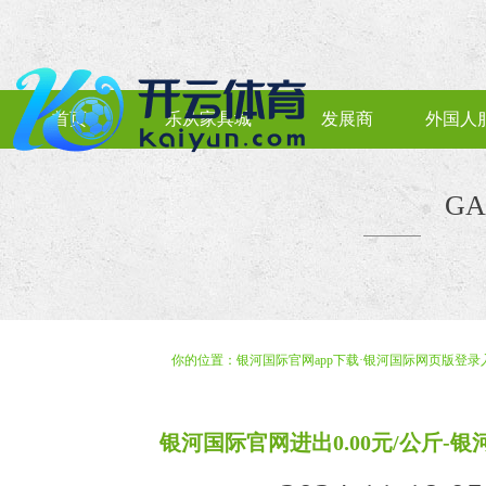
首页
乐从家具城
发展商
外国人
GA
你的位置：
银河国际官网app下载·银河国际网页版登录
银河国际官网进出0.00元/公斤-