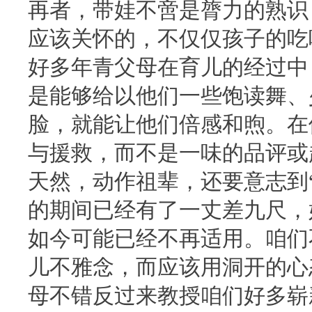
再者，带娃不啻是膂力的熟识
应该关怀的，不仅仅孩子的吃
好多年青父母在育儿的经过中
是能够给以他们一些饱读舞、
脸，就能让他们倍感和煦。在
与援救，而不是一味的品评或
天然，动作祖辈，还要意志到
的期间已经有了一丈差九尺，
如今可能已经不再适用。咱们
儿不雅念，而应该用洞开的心
母不错反过来教授咱们好多崭