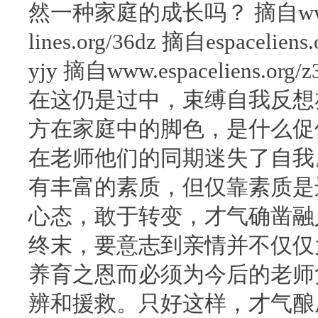
然一种家庭的成长吗？ 摘自www.espac
lines.org/36dz 摘自espaceliens.
yjy 摘自www.espaceliens.org/z
在这仍是过中，束缚自我反想
方在家庭中的脚色，是什么促
在老师他们的同期迷失了自我
有丰富的素质，但仅靠素质是
心态，敢于转变，才气确凿融
终末，要意志到亲情并不仅仅
养育之恩而必须为今后的老师
辨和援救。只好这样，才气酿