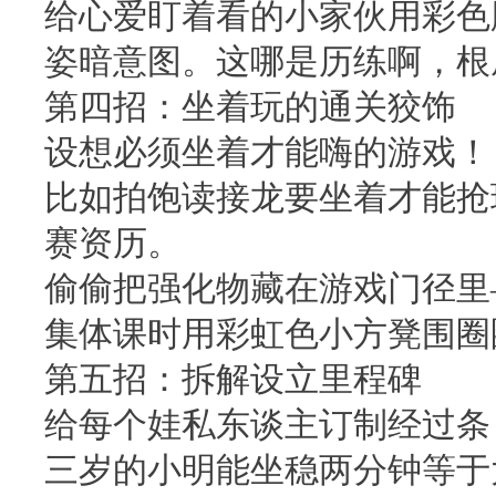
给心爱盯着看的小家伙用彩色
姿暗意图。这哪是历练啊，根
第四招：坐着玩的通关狡饰
设想必须坐着才能嗨的游戏！
比如拍饱读接龙要坐着才能抢
赛资历。
偷偷把强化物藏在游戏门径里
集体课时用彩虹色小方凳围圈
第五招：拆解设立里程碑
给每个娃私东谈主订制经过条
三岁的小明能坐稳两分钟等于